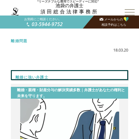
“リーズナブルな費用でスピーディーに対応”
池袋の弁護士
須田総合法律事務所
お気軽にご相談ください。
メールからの
03-5944-9752
相談予約はこちら
離婚問題
18.03.20
離婚に強い弁護士
離婚・親権・財産分与の解決実績多数｜弁護士があなたの権利と
未来を守ります。