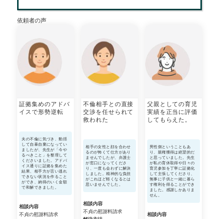
依頼者
の
声
証拠集めのアドバ
不倫相手との直接
父親としての育児
イスで形勢逆転
交渉を任せられて
実績を正当に評価
救われた
してもらえた。
夫の不倫に気づき、動揺
して自暴自棄になってい
相手の女性と顔を合わせ
男性側ということもあ
ましたが、先生が「今や
るのが怖くて仕方があり
り、親権獲得は絶望的だ
るべきこと」を整理して
ませんでしたが、弁護士
と思っていました。先生
くださいました。アドバ
が窓口になってくださ
が私の育休取得や日々の
イス通りに証拠を集めた
り、一度も会わずに解決
育児参加を丁寧に証拠化
結果、相手方が言い逃れ
しました。精神的な負担
して主張してくださり、
できない状況を作ること
がこれほど軽くなるとは
無事に子供と一緒に暮ら
ができ、納得のいく金額
思いませんでした。
す権利を得ることができ
で和解できました。
ました。感謝しかありま
せん。
相談内容
相談内容
不貞の慰謝料請求
不貞の慰謝料請求
相談内容