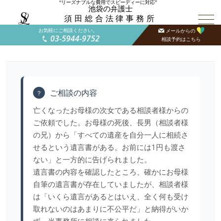
“リーズナブルな費用でスピーディーに対応”
池袋の弁護士
須田総合法律事務所
お気軽にご相談ください。
メールからの
03-5944-9752
相談予約はこちら
ご相談の内容
？
亡くなったお母様の次女である相談者様からの
ご依頼でした。お母様の死後、長男（相談者様
の兄）から「すべての遺産を自分一人に相続さ
せるという遺言書がある。お前には1円も渡さ
ない」と一方的に告げられました。
遺言書の内容を確認したところ、確かにお母様
自筆の遺言書が存在していましたが、相談者様
は「いくら遺言があるとはいえ、全く何も受け
取れないのはあまりに不公平だ」と納得がいか