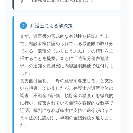
ず、当事務所に相談に来られました。
弁護士による解決策
💡
まず、遺言書の形式的な有効性を確認した上
で、相談者様に認められている最低限の取り分
である「遺留分（いりゅうぶん）」の権利を主
張することを提案。直ちに「遺留分侵害額請
求」の通知を長男宛に内容証明郵便で送付しま
した。
長男側は当初、「母の意思を尊重しろ」と支払
いを拒否していましたが、弁護士が遺産全体の
調査（不動産の評価、預貯金の精査）を徹底的
に行い、侵害されている金額を客観的な数字で
証明。裁判になれば確実に支払い命令が出るこ
とを法的に説明し、早期の金銭解決を迫りまし
た。