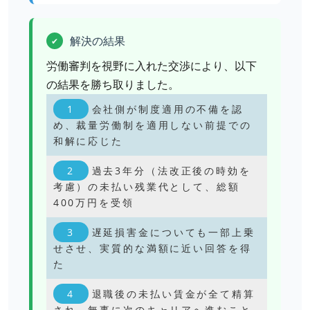
解決の結果
✔
労働審判を視野に入れた交渉により、以下
の結果を勝ち取りました。
会社側が制度適用の不備を認
め、裁量労働制を適用しない前提での
和解に応じた
過去3年分（法改正後の時効を
考慮）の未払い残業代として、総額
400万円を受領
遅延損害金についても一部上乗
せさせ、実質的な満額に近い回答を得
た
退職後の未払い賃金が全て精算
され、無事に次のキャリアへ進むこと