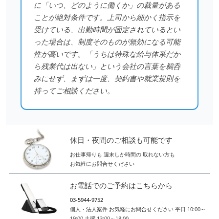
に「いつ、どのように働くか」の裁量がある
ことが絶対条件です。上司から細かく指示を
受けている、出勤時間が固定されているとい
った場合は、制度そのものが無効になる可能
性が高いです。「うちは特殊な給与体系だか
ら残業代は出ない」という会社の言葉を鵜呑
みにせず、まずは一度、契約書や就業規則を
持ってご相談ください。
休日・夜間のご相談も可能です
お仕事帰りも
週末しか時間の
取れない方も
お気軽にお問合せください
お電話でのご予約はこちらから
03-5944-9752
個人・法人案件
お気軽にお問合せください
平日 10:00～
19:00
土曜 13:00～18:00