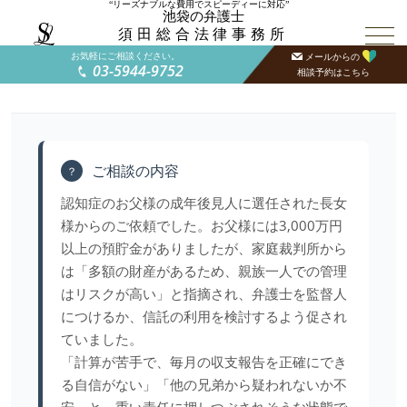
“リーズナブルな費用でスピーディーに対応”
池袋の弁護士
須田総合法律事務所
お気軽にご相談ください。
メールからの
03-5944-9752
相談予約はこちら
ご相談の内容
？
認知症のお父様の成年後見人に選任された長女
様からのご依頼でした。お父様には3,000万円
以上の預貯金がありましたが、家庭裁判所から
は「多額の財産があるため、親族一人での管理
はリスクが高い」と指摘され、弁護士を監督人
につけるか、信託の利用を検討するよう促され
ていました。
「計算が苦手で、毎月の収支報告を正確にでき
る自信がない」「他の兄弟から疑われないか不