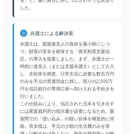
安」と、重い責任に押しつぶされそうな状態で
した。
弁護士による解決策
💡
弁護士は、親族後見人の負担を最小限にしつ
つ、財産の安全を確保する「後見制度支援信
託」の導入を提案しました。まず、弁護士が一
時的に後見人（または支援弁護士）として介入
し、全財産を精査。日常生活に必要な数百万円
のみを手元の普通預金に残し、残りの2,500万
円を信託銀行の専用口座へ預け入れる手続きを
行いました。
この仕組みにより、信託された元本を引き出す
には家庭裁判所の指示書が必要になるため、親
族間での「使い込み」の疑い自体を構造的に排
除。長女様は、手元の少額の生活費のみを管
理・記帳すれば良くなり、毎年の裁判所への報