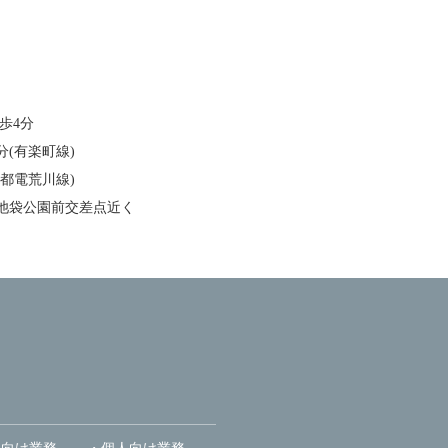
歩4分
分(有楽町線)
(都電荒川線)
池袋公園前交差点近く