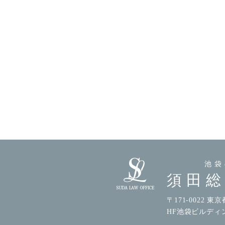
池袋
須田
〒171-0022 東
HF池袋ビルディ