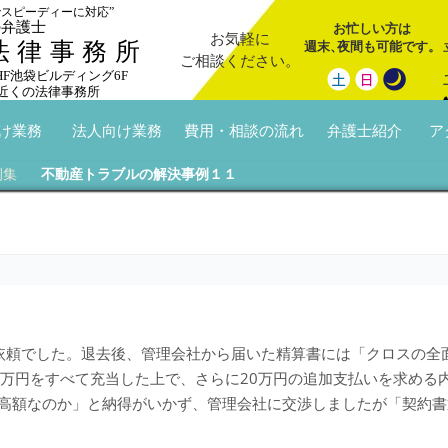
でスピーディーに対応”
の弁護士
お忙しい方は
お気軽に
週末
、
夜間も可能です。
法律事務所
ご相談ください。
 HF池袋ビルディング6F
近くの法律事務所
け業務
法人向け業務
費用・相談の流れ
弁護士紹介
ア
例集
不動産トラブルの解決事例１１
依頼でした。退去後、管理会社から届いた精算書には「クロスの全
5万円をすべて充当した上で、さらに20万円の追加支払いを求める
高額なのか」と納得がいかず、管理会社に交渉しましたが「契約書