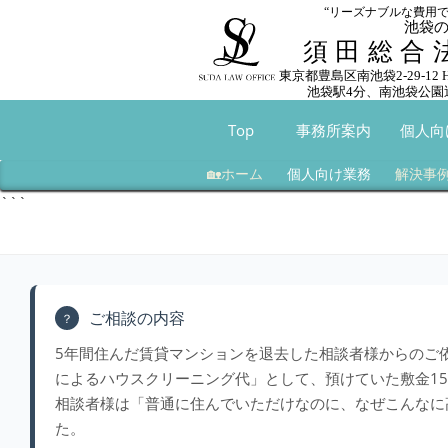
“リーズナブルな費用
池袋
須田総合
東京都豊島区南池袋2-29-12
池袋駅4分、南池袋公園
Top
事務所案内
個人向
🏡ホーム
個人向け業務
解決事
```
ご相談の内容
？
5年間住んだ賃貸マンションを退去した相談者様からのご
によるハウスクリーニング代」として、預けていた敷金1
相談者様は「普通に住んでいただけなのに、なぜこんなに
た。