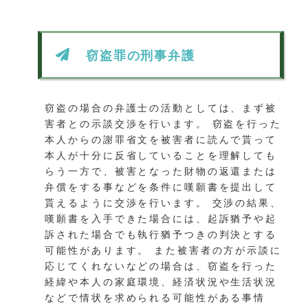
窃盗罪の刑事弁護
窃盗の場合の弁護士の活動としては、まず被
害者との示談交渉を行います。 窃盗を行った
本人からの謝罪省文を被害者に読んで貰って
本人が十分に反省していることを理解しても
らう一方で、被害となった財物の返還または
弁償をする事などを条件に嘆願書を提出して
貰えるように交渉を行います。 交渉の結果、
嘆願書を入手できた場合には、起訴猶予や起
訴された場合でも執行猶予つきの判決とする
可能性があります。 また被害者の方が示談に
応じてくれないなどの場合は、窃盗を行った
経緯や本人の家庭環境、経済状況や生活状況
などで情状を求められる可能性がある事情