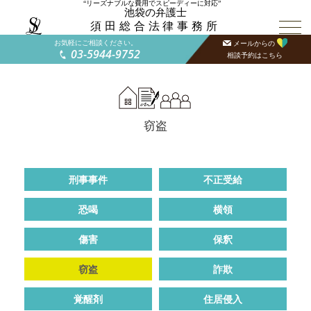
“リーズナブルな費用でスピーディーに対応”
池袋の弁護士
須田総合法律事務所
お気軽にご相談ください。
メールからの
03-5944-9752
相談予約はこちら
窃盗
刑事事件
不正受給
恐喝
横領
傷害
保釈
窃盗
詐欺
覚醒剤
住居侵入