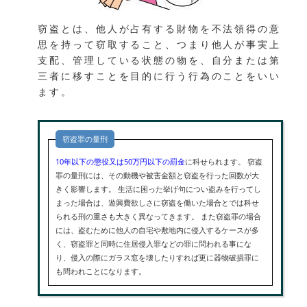
窃盗とは、他人が占有する財物を不法領得の意
思を持って窃取すること、つまり他人が事実上
支配、管理している状態の物を、自分または第
三者に移すことを目的に行う行為のことをいい
ます。
窃盗罪の量刑
10年以下の懲役又は50万円以下の罰金
に科せられます。 窃盗
罪の量刑には、その動機や被害金額と窃盗を行った回数が大
きく影響します。 生活に困った挙げ句につい盗みを行ってし
まった場合は、遊興費欲しさに窃盗を働いた場合とでは科せ
られる刑の重さも大きく異なってきます。 また窃盗罪の場合
には、盗むために他人の自宅や敷地内に侵入するケースが多
く、窃盗罪と同時に住居侵入罪などの罪に問われる事にな
り、侵入の際にガラス窓を壊したりすれば更に器物破損罪に
も問われことになります。