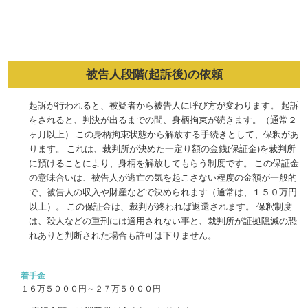
被告人段階(起訴後)の依頼
起訴が行われると、被疑者から被告人に呼び方が変わります。 起訴
をされると、判決が出るまでの間、身柄拘束が続きます。（通常２
ヶ月以上） この身柄拘束状態から解放する手続きとして、保釈があ
ります。 これは、裁判所が決めた一定り額の金銭(保証金)を裁判所
に預けることにより、身柄を解放してもらう制度です。 この保証金
の意味合いは、被告人が逃亡の気を起こさない程度の金額が一般的
で、被告人の収入や財産などで決められます（通常は、１５０万円
以上）。 この保証金は、裁判が終われば返還されます。 保釈制度
は、殺人などの重刑には適用されない事と、裁判所が証拠隠滅の恐
れありと判断された場合も許可は下りません。
着手金
１６万５０００円～２７万５０００円