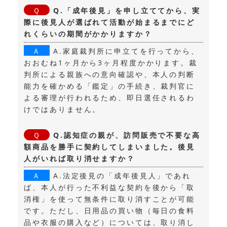
Q.「成年後見」を申し立ててから、実
際に後見人が選ばれて活動が始まるまでにど
れくらいの期間がかかりますか？
A.家庭裁判所に申立てを行ってから、
おおむね1ヶ月から3ヶ月程度かかります。裁
判所による親族への意向確認や、本人の判断
能力を確かめる「鑑定」の手続き、裁判官に
よる審理が行われるため、即日選任されるわ
けではありません。
Q.認知症の親が、訪問販売で不要な高
額商品を勝手に契約してしまいました。後見
人がいれば取り消せますか？
A.法定後見の「成年後見人」であれ
ば、本人が行った不利益な契約を後から「取
消権」を使って無条件に取り消すことが可能
です。ただし、日用品の買い物（毎日の食料
品や衣服の購入など）については、取り消し