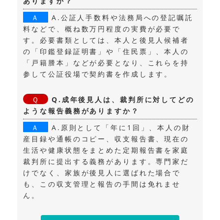
ありますか？
A.公証人手数料や法務局への登記嘱託
料などで、概ね数万円程度の実費が必要で
す。必要書類としては、本人と後見人候補者
の「印鑑登録証明書」や「住民票」、本人の
「戸籍謄本」などが必要となり、これらを持
参して公証役場で契約書を作成します。
Q.成年後見人は、裁判所に対してどの
ような報告義務がありますか？
A.原則として「年に1回」、本人の財
産目録や通帳のコピー、収支報告書、現在の
生活や健康状態をまとめた定期報告書を家庭
裁判所に提出する義務があります。専門家だ
けでなく、家族が後見人に選ばれた場合で
も、この収支管理と報告の手間は免れませ
ん。