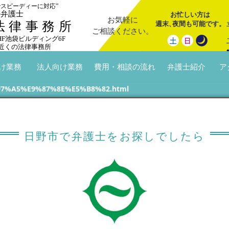
でスピーディーに対応”
の弁護士
お忙しい方は
お気軽に
週末
、
夜間も可能です。
法律事務所
ご相談ください。
 HF池袋ビルディング6F
近くの法律事務所
け業務
法人向け業務
費用・相談の流れ
弁護士紹介
ア
7%A5%E9%87%8E%E5%B8%82.html
日野市で弁護士をお探しでしたら