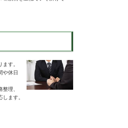
ります。
間や休日
務整理、
応します。