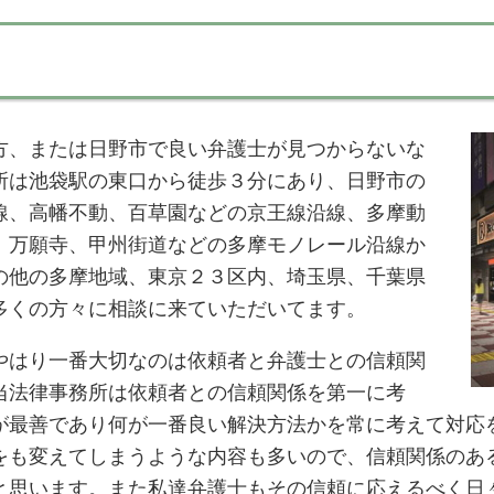
方、または日野市で良い弁護士が見つからないな
所は池袋駅の東口から徒歩３分にあり、日野市の
線、高幡不動、百草園などの京王線沿線、多摩動
、万願寺、甲州街道などの多摩モノレール沿線か
の他の多摩地域、東京２３区内、埼玉県、千葉県
多くの方々に相談に来ていただいてます。
やはり一番大切なのは依頼者と弁護士との信頼関
当法律事務所は依頼者との信頼関係を第一に考
が最善であり何が一番良い解決方法かを常に考えて対応
をも変えてしまうような内容も多いので、信頼関係のあ
と思います。また私達弁護士もその信頼に応えるべく日