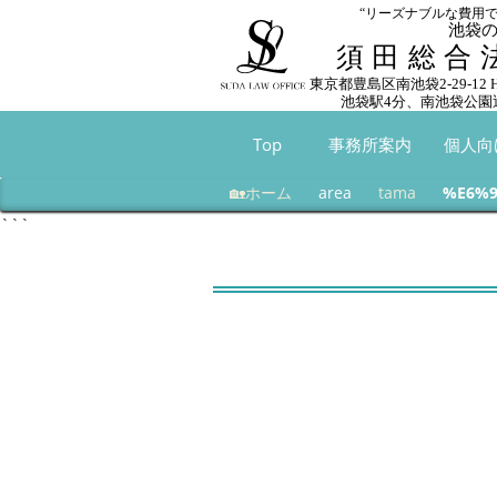
“リーズナブルな費用
池袋
須田総合
東京都豊島区南池袋2-29-12
池袋駅4分、南池袋公園
Top
事務所案内
個人向
🏡ホーム
area
tama
%E6%9
```