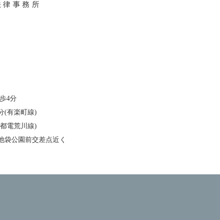
法律事務所
歩4分
分(有楽町線)
(都電荒川線)
池袋公園前交差点近く