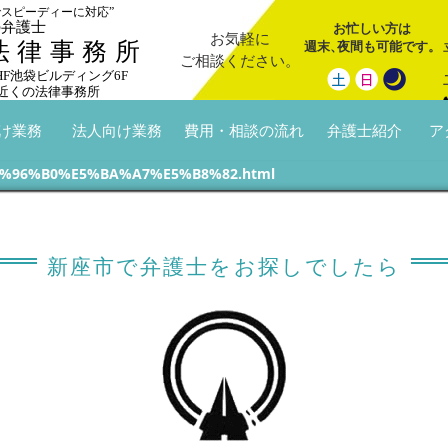
でスピーディーに対応”
の弁護士
お忙しい方は
お気軽に
週末
、
夜間も可能です。
法律事務所
ご相談ください。
 HF池袋ビルディング6F
近くの法律事務所
け業務
法人向け業務
費用・相談の流れ
弁護士紹介
ア
%96%B0%E5%BA%A7%E5%B8%82.html
新座市で弁護士をお探しでしたら