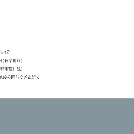
歩4分
分(有楽町線)
(都電荒川線)
池袋公園前交差点近く