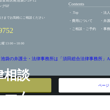
京都豊島区南池袋2-29-12
Contents
ング6F
.Top
法
向けまでお気軽にご相談ください
費用について
弁
9752
ご相談・ご予約
事
土曜 13:00～18:00
 2024 池袋の弁護士・法律事務所は「須田総合法律事務所」All Righ
律相談
ページ
ォーム