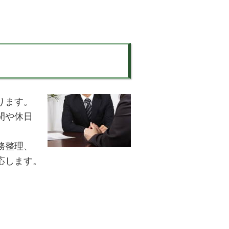
ります。
間や休日
務整理、
応します。