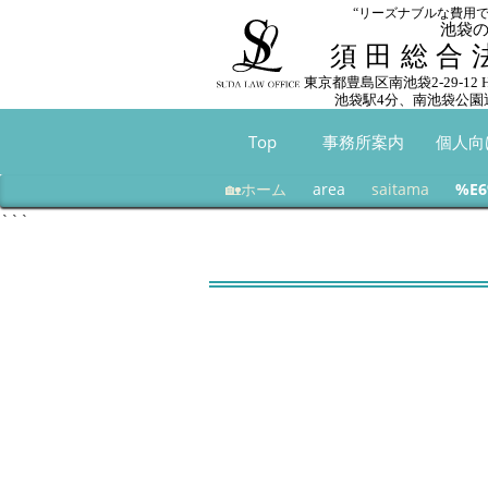
“リーズナブルな費用
池袋
須田総合
東京都豊島区南池袋2-29-12
池袋駅4分、南池袋公園
Top
事務所案内
個人向
🏡ホーム
area
saitama
%E6
```